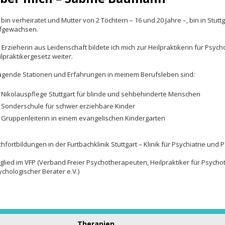
fgewachsen.
s Erzieherin aus Leidenschaft bildete ich mich zur Heilpraktikerin für Psy
ilpraktikergesetz weiter.
ägende Stationen und Erfahrungen in meinem Berufsleben sind:
Nikolauspflege Stuttgart für blinde und sehbehinderte Menschen
Sonderschule für schwer erziehbare Kinder
Gruppenleiterin in einem evangelischen Kindergarten
hfortbildungen in der Furtbachklinik Stuttgart – Klinik für Psychiatrie und
tglied im VFP (Verband Freier Psychotherapeuten, Heilpraktiker für Psych
ychologischer Berater e.V.)
Therapien
Heumaden | Germany
Verhaltenstherapie Kinder + Jugendliche
 311 7
Kunst- und Maltherapie