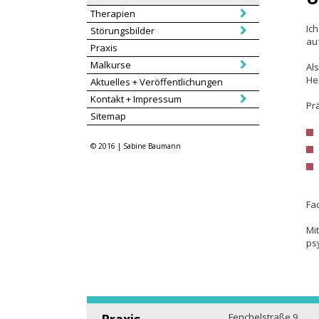
au
Praxis
Malkurse
Al
He
Aktuelles + Veröffentlichungen
Kontakt + Impressum
Pr
Sitemap
© 2016 | Sabine Baumann
Fac
Mi
ps
Praxis
Fenchelstraße 9
70619 Stuttgart - 
Sabine Baumann
Mobil +49 (0)174 - 910