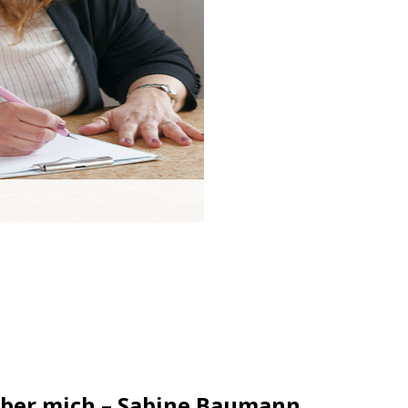
Über mich 2
ber mich – Sabine Baumann
 bin verheiratet und Mutter von 2 Töchtern – 16 und 20 Jahre –, bin in Stut