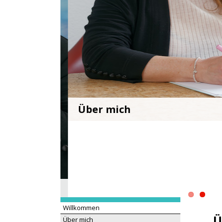
Über mich
Willkommen
Ü
Über mich
Therapien
Ich
Störungsbilder