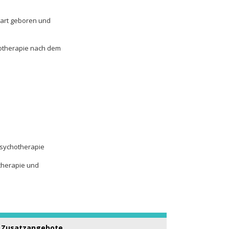
chotherapie nach dem
 Psychotherapie
otherapie und
Zusatzangebote
Malkurse
Malgruppe mit Kindern