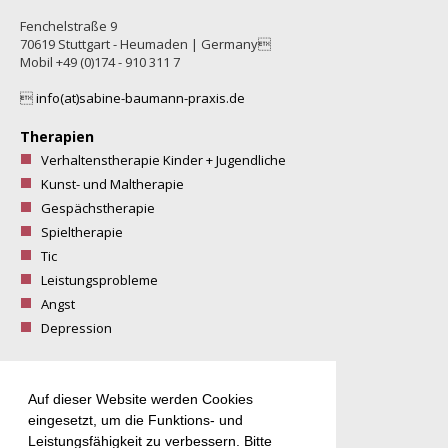
Fenchelstraße 9
70619 Stuttgart - Heumaden | Germany
Mobil +49 (0)174 - 910 311 7

info(at)sabine-baumann-praxis.de
Therapien
Verhaltenstherapie Kinder + Jugendliche
Kunst- und Maltherapie
Gespächstherapie
Spieltherapie
Tic
Leistungsprobleme
Angst
Depression
Zusatzangebote
Auf dieser Website werden Cookies
eingesetzt, um die Funktions- und
Malkurse
Leistungsfähigkeit zu verbessern. Bitte
Malgruppe mit Kindern